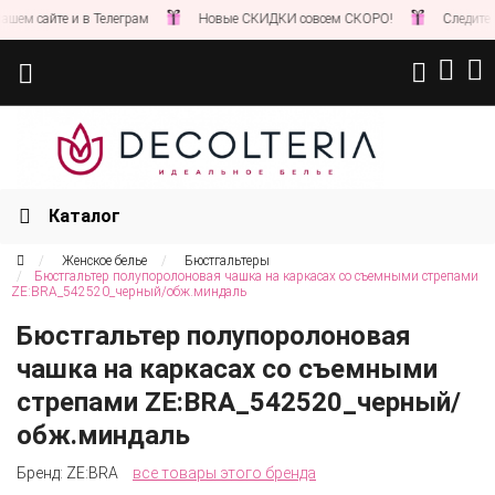
 сайте и в Телеграм
Новые СКИДКИ совсем СКОРО!
Следите за н
Каталог
Женское белье
Бюстгальтеры
Бюстгальтер полупоролоновая чашка на каркасах со съемными стрепами
ZE:BRA_542520_черный/обж.миндаль
Бюстгальтер полупоролоновая
чашка на каркасах со съемными
стрепами ZE:BRA_542520_черный/
обж.миндаль
Бренд:
ZE:BRA
все товары этого бренда