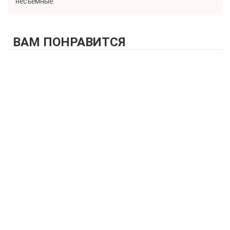
несъемные.
ВАМ ПОНРАВИТСЯ
КУПИТЬ
Трусы слипы с высокой линией талии
ZE:BRA_710520_черный
2 170 р.
КУПИТЬ