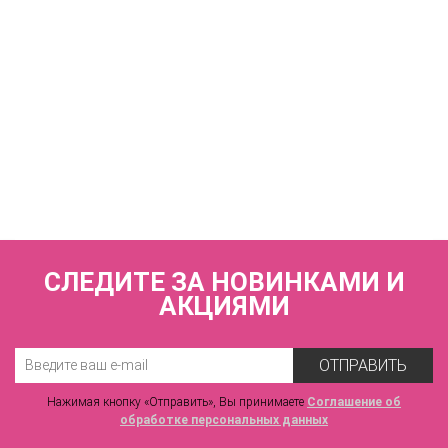
КУПИТЬ
Бюстгальтер полупоролоновая чашка на каркасах
ZE:BRA_587520_черный/обж.миндаль
4 340 р.
СЛЕДИТЕ ЗА НОВИНКАМИ И
АКЦИЯМИ
ОТПРАВИТЬ
Нажимая кнопку «Отправить», Вы принимаете
Соглашение об
обработке персональных данных