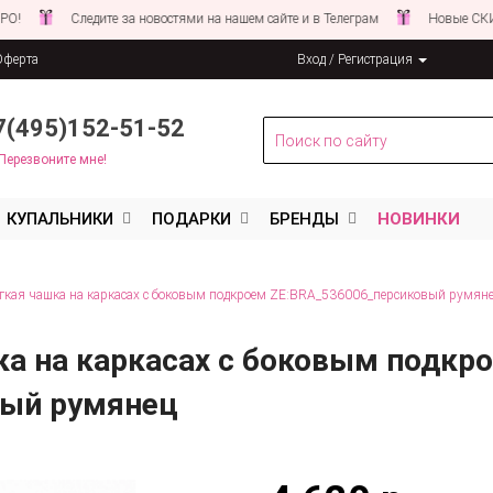
Следите за новостями на нашем сайте и в Телеграм
Новые СКИДКИ с
Оферта
Вход / Регистрация
льных данных
7(495)152-51-52
Перезвоните мне!
КУПАЛЬНИКИ
ПОДАРКИ
БРЕНДЫ
НОВИНКИ
гкая чашка на каркасах с боковым подкроем ZE:BRA_536006_персиковый румян
ка на каркасах с боковым подкр
вый румянец