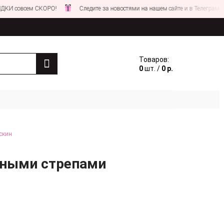
овсем СКОРО!
Следите за новостями на нашем сайте и в Телеграм
Товаров:
0
шт. /
0 р.
скин
мными стрепами