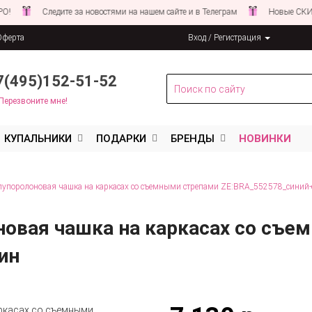
Следите за новостями на нашем сайте и в Телеграм
Новые СКИДКИ с
Оферта
Вход / Регистрация
льных данных
7(495)152-51-52
Перезвоните мне!
КУПАЛЬНИКИ
ПОДАРКИ
БРЕНДЫ
НОВИНКИ
лупоролоновая чашка на каркасах со съемными стрепами ZE:BRA_552578_синий-
новая чашка на каркасах со съе
ин