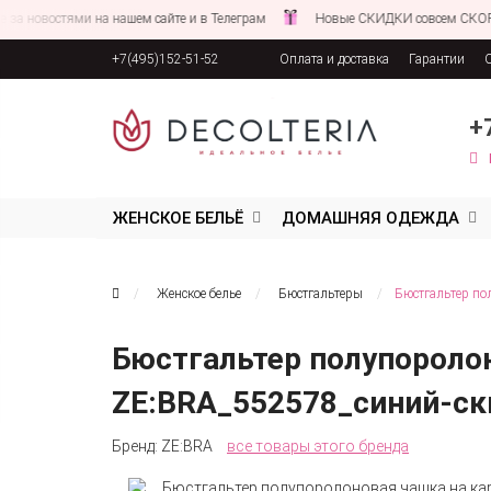
востями на нашем сайте и в Телеграм
Новые СКИДКИ совсем СКОРО!
+7(495)152-51-52
Оплата и доставка
Гарантии
Соглашение об обработке персона
+
ЖЕНСКОЕ БЕЛЬЁ
ДОМАШНЯЯ ОДЕЖДА
Женское белье
Бюстгальтеры
Бюстгальтер по
Бюстгальтер полупороло
ZE:BRA_552578_синий-ск
Бренд:
ZE:BRA
все товары этого бренда