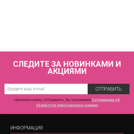
КУПИТЬ
Трусы бразильяна с высокой линией талии
ZE:BRA_745005_черный
3 570 р.
СЛЕДИТЕ ЗА НОВИНКАМИ И
АКЦИЯМИ
ОТПРАВИТЬ
Нажимая кнопку «Отправить», Вы принимаете
Соглашение об
обработке персональных данных
ИНФОРМАЦИЯ