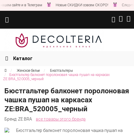
ем сайте и в Телеграм
Новые СКИДКИ совсем СКОРО!
Следите за 
Каталог
Женское белье
Бюстгальтеры
Бюстгальтер балконет поролоновая чашка пушап на каркасах
ZE:BRA_520005_черный
Бюстгальтер балконет поролоновая
чашка пушап на каркасах
ZE:BRA_520005_черный
Бренд:
ZE:BRA
все товары этого бренда