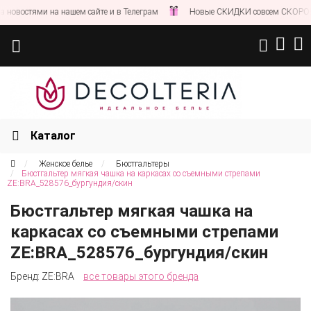
востями на нашем сайте и в Телеграм
Новые СКИДКИ совсем СКОРО!
Каталог
Женское белье
Бюстгальтеры
Бюстгальтер мягкая чашка на каркасах cо съемными стрепами
ZE:BRA_528576_бургундия/скин
Бюстгальтер мягкая чашка на
каркасах cо съемными стрепами
ZE:BRA_528576_бургундия/скин
Бренд:
ZE:BRA
все товары этого бренда