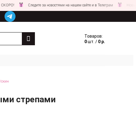
!
Следите за новостями на нашем сайте и в Телеграм
Новые СКИДК
Товаров:
0
шт. /
0 р.
/скин
ными стрепами