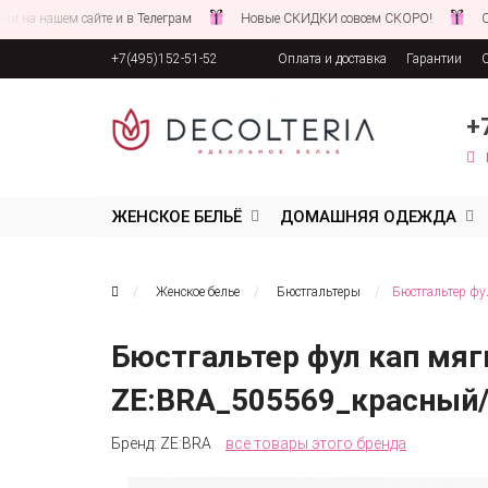
ашем сайте и в Телеграм
Новые СКИДКИ совсем СКОРО!
Следите 
+7(495)152-51-52
Оплата и доставка
Гарантии
Соглашение об обработке персона
+
ЖЕНСКОЕ БЕЛЬЁ
ДОМАШНЯЯ ОДЕЖДА
Женское белье
Бюстгальтеры
Бюстгальтер фу
Бюстгальтер фул кап мяг
ZE:BRA_505569_красный
Бренд:
ZE:BRA
все товары этого бренда