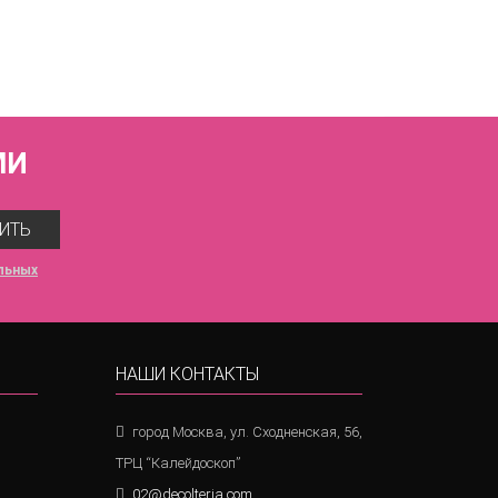
МИ
ИТЬ
льных
НАШИ КОНТАКТЫ
город Москва, ул. Сходненская, 56,
ТРЦ “Калейдоскоп”
02@decolteria.com