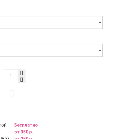
кой
Бесплатно
от 350 р.
ПВЗ)
от 250 р.