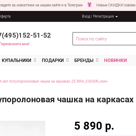
за новостями на нашем сайте и в Телеграм
Новые СКИДКИ совсем СКОРО
Оферта
Вход / Регистрация
льных данных
7(495)152-51-52
Перезвоните мне!
КУПАЛЬНИКИ
ПОДАРКИ
БРЕНДЫ
НОВИНКИ
л кап полупоролоновая чашка на каркасах ZE:BRA_535609_скин
упоролоновая чашка на каркасах
5 890 р.