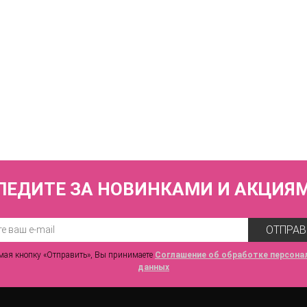
КУПИТЬ
Трусы слипы со средней линией талии ZE:BRA_793609_скин
2 640 р.
ЛЕДИТЕ ЗА НОВИНКАМИ И АКЦИЯ
ОТПРАВ
ая кнопку «Отправить», Вы принимаете
Соглашение об обработке персона
данных