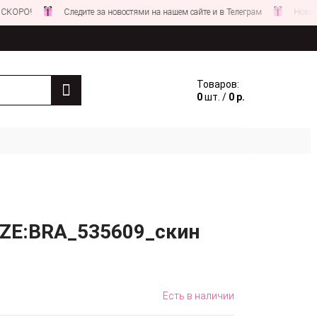
!
Следите за новостями на нашем сайте и в Телеграм
Новые СКИД
Товаров:
0
шт. /
0 р.
 ZE:BRA_535609_скин
Есть в наличии