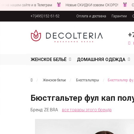
ашем сайте и в Телеграм
Новые СКИДКИ совсем СКОРО!
Следите 
+7(495)152-51-52
Оплата и доставка
Гарантии
Соглашение об обработке персона
+
ЖЕНСКОЕ БЕЛЬЁ
ДОМАШНЯЯ ОДЕЖДА
Женское белье
Бюстгальтеры
Бюстгальтер фу
Бюстгальтер фул кап пол
Бренд:
ZE:BRA
все товары этого бренда