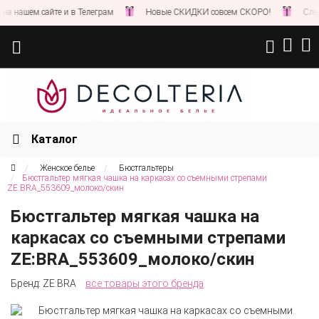
 нашем сайте и в Телеграм
Новые СКИДКИ совсем СКОРО!
Следит
Каталог
Женское белье
Бюстгальтеры
Бюстгальтер мягкая чашка на каркасах со съемными стрепами
ZE:BRA_553609_молоко/скин
Бюстгальтер мягкая чашка на
каркасах со съемными стрепами
ZE:BRA_553609_молоко/скин
Бренд:
ZE:BRA
все товары этого бренда