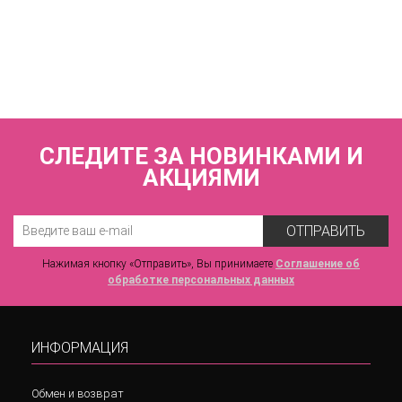
Трусы слипы со средней линией талии
ZE:BRA_775609_молоко/скин
3 660 р.
СЛЕДИТЕ ЗА НОВИНКАМИ И
АКЦИЯМИ
ОТПРАВИТЬ
Нажимая кнопку «Отправить», Вы принимаете
Соглашение об
обработке персональных данных
ИНФОРМАЦИЯ
Обмен и возврат