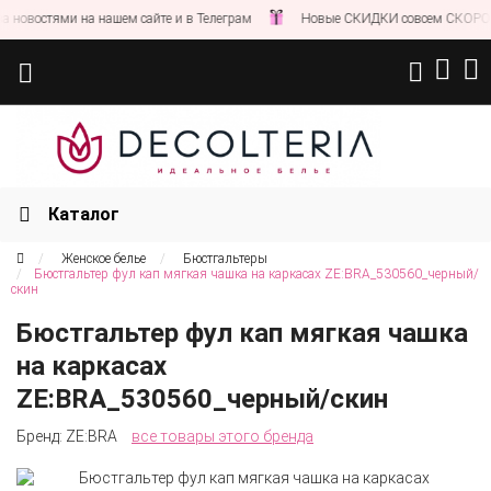
новостями на нашем сайте и в Телеграм
Новые СКИДКИ совсем СКОРО!
Каталог
Женское белье
Бюстгальтеры
Бюстгальтер фул кап мягкая чашка на каркасах ZE:BRA_530560_черный/
скин
Бюстгальтер фул кап мягкая чашка
на каркасах
ZE:BRA_530560_черный/скин
Бренд:
ZE:BRA
все товары этого бренда