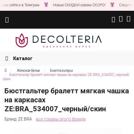
 сайте и в Телеграм
Новые СКИДКИ совсем СКОРО!
Следите за н
Каталог
Женское белье
Бюстгальтеры
Бюстгальтер бралетт мягкая чашка на каркасах ZE:BRA_534007_черный/
скин
Бюстгальтер бралетт мягкая чашка
на каркасах
ZE:BRA_534007_черный/скин
Бренд:
ZE:BRA
все товары этого бренда