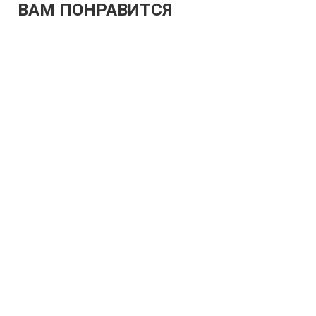
ВАМ ПОНРАВИТСЯ
КУПИТЬ
Бюстгальтер фул кап полупоролоновая чашка на каркасах
ZE:BRA_535007_черный/скин
4 770 р.
КУПИТЬ
Бюстгальтер топ мягкая чашка на каркасах
ZE:BRA_540007_черный/скин