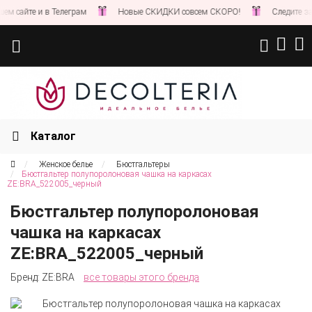
сайте и в Телеграм
Новые СКИДКИ совсем СКОРО!
Следите за но
Каталог
Женское белье
Бюстгальтеры
Бюстгальтер полупоролоновая чашка на каркасах
ZE:BRA_522005_черный
Бюстгальтер полупоролоновая
чашка на каркасах
ZE:BRA_522005_черный
Бренд:
ZE:BRA
все товары этого бренда