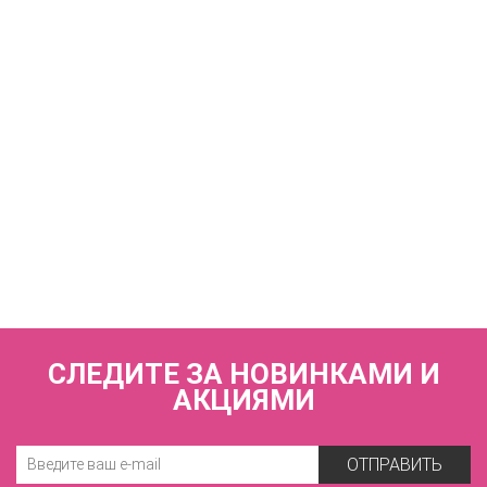
ZE:BRA_741005_черный
3 410 р.
КУПИТЬ
Трусы бразильяна с высокой линией талии
ZE:BRA_745005_черный
3 570 р.
СЛЕДИТЕ ЗА НОВИНКАМИ И
АКЦИЯМИ
ОТПРАВИТЬ