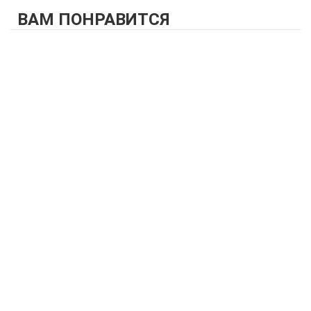
ВАМ ПОНРАВИТСЯ
КУПИТЬ
Бюстгальтер топ мягкая чашка на каркасах
ZE:BRA_513005_черный
5 580 р.
КУПИТЬ
Бюстгальтер мягкая чашка без каркасов
ZE:BRA_517005_черный