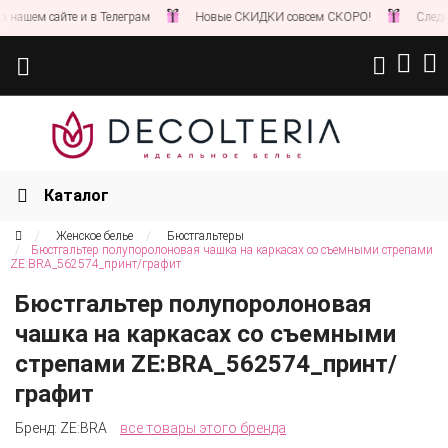
шем сайте и в Телеграм
Новые СКИДКИ совсем СКОРО!
Следите за
Каталог
Женское белье
Бюстгальтеры
Бюстгальтер полупоролоновая чашка на каркасах со съемными стрепами
ZE:BRA_562574_принт/графит
Бюстгальтер полупоролоновая
чашка на каркасах со съемными
стрепами ZE:BRA_562574_принт/
графит
Бренд:
ZE:BRA
все товары этого бренда