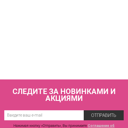
3 600 р.
КУПИТЬ
Трусы слипы со средней линией талии ZE:BRA_741574_принт/
графит
3 690 р.
СЛЕДИТЕ ЗА НОВИНКАМИ И
АКЦИЯМИ
ОТПРАВИТЬ
Нажимая кнопку «Отправить», Вы принимаете
Соглашение об