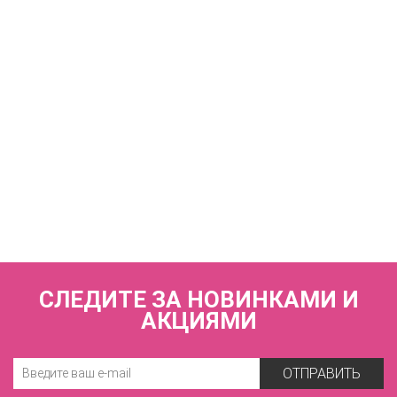
2 950 р.
КУПИТЬ
Трусы слипы со средней линией талии ZE:BRA_793573_алый/
скин
3 040 р.
СЛЕДИТЕ ЗА НОВИНКАМИ И
АКЦИЯМИ
ОТПРАВИТЬ