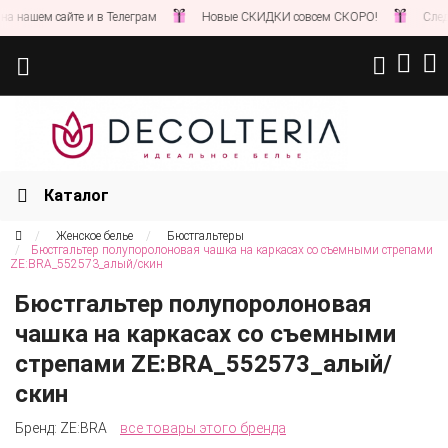
ашем сайте и в Телеграм
Новые СКИДКИ совсем СКОРО!
Следите 
Каталог
Женское белье
Бюстгальтеры
Бюстгальтер полупоролоновая чашка на каркасах со съемными стрепами
ZE:BRA_552573_алый/скин
Бюстгальтер полупоролоновая
чашка на каркасах со съемными
стрепами ZE:BRA_552573_алый/
скин
Бренд:
ZE:BRA
все товары этого бренда