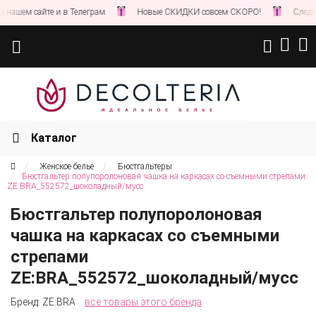
шем сайте и в Телеграм
Новые СКИДКИ совсем СКОРО!
Следите за
Каталог
Женское белье
Бюстгальтеры
Бюстгальтер полупоролоновая чашка на каркасах со съемными стрепами
ZE:BRA_552572_шоколадный/мусс
Бюстгальтер полупоролоновая
чашка на каркасах со съемными
стрепами
ZE:BRA_552572_шоколадный/мусс
Бренд:
ZE:BRA
все товары этого бренда