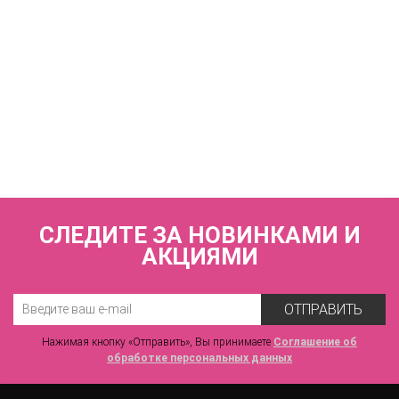
КУПИТЬ
Трусы слипы со средней линией талии
ZE:BRA_793572_шоколадный/мусс
3 690 р.
СЛЕДИТЕ ЗА НОВИНКАМИ И
АКЦИЯМИ
ОТПРАВИТЬ
Нажимая кнопку «Отправить», Вы принимаете
Соглашение об
обработке персональных данных