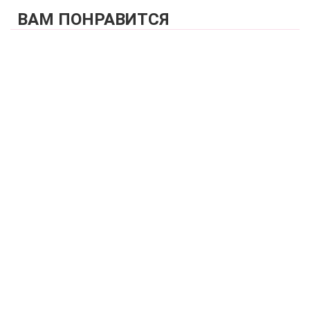
ВАМ ПОНРАВИТСЯ
КУПИТЬ
Бюстгальтер фул кап мягкая чашка на каркасах со съемными
стрепами ZE:BRA_505572_шоколадный/мусс
7 500 р.
КУПИТЬ
Бюстгальтер фул кап мягкая чашка на каркасах с боковым
подкроем ZE:BRA_514572_шоколадный/мусс