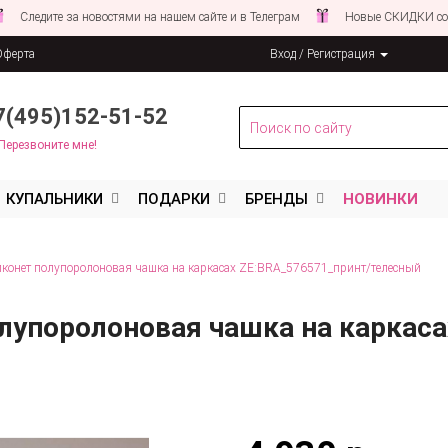
ите за новостями на нашем сайте и в Телеграм
Новые СКИДКИ совсем СК
Оферта
Вход / Регистрация
льных данных
7(495)152-51-52
Перезвоните мне!
КУПАЛЬНИКИ
ПОДАРКИ
БРЕНДЫ
НОВИНКИ
лконет полупоролоновая чашка на каркасах ZE:BRA_576571_принт/телесный
лупоролоновая чашка на каркаса