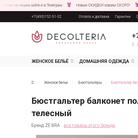
на нашем сайте и в Телеграм
Новые СКИДКИ совсем СКОРО!
След
+7(495)152-51-52
Оплата и доставка
Гарантии
Соглашение об обработке персона
+
ЖЕНСКОЕ БЕЛЬЁ
ДОМАШНЯЯ ОДЕЖДА
Женское белье
Бюстгальтеры
Бюстгальтер ба
Бюстгальтер балконет по
телесный
Бренд:
ZE:BRA
все товары этого бренда