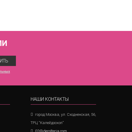
МИ
ИТЬ
льных
НАШИ КОНТАКТЫ
город Москва, ул. Сходненская, 56,
ТРЦ “Калейдоскоп”
02@decolteria.com