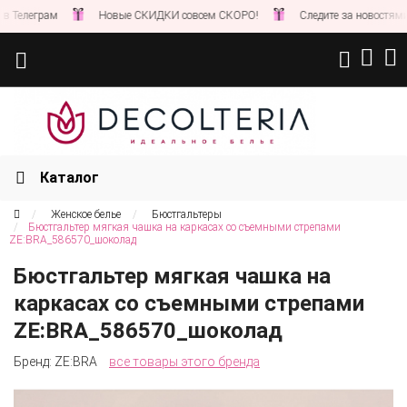
елеграм
Новые СКИДКИ совсем СКОРО!
Следите за новостями на 
Каталог
Женское белье
Бюстгальтеры
Бюстгальтер мягкая чашка на каркасах со съемными стрепами
ZE:BRA_586570_шоколад
Бюстгальтер мягкая чашка на
каркасах со съемными стрепами
ZE:BRA_586570_шоколад
Бренд:
ZE:BRA
все товары этого бренда