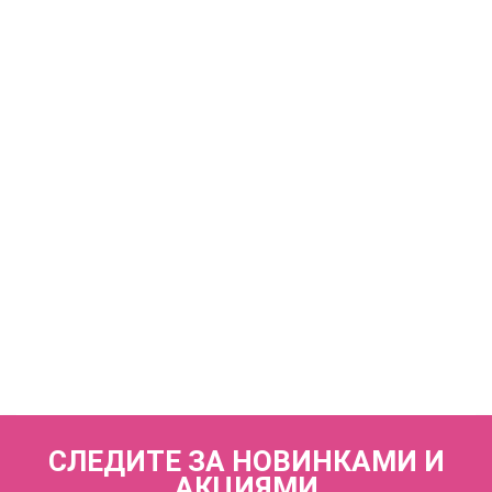
КУПИТЬ
Трусы бразильяна со средней линией талии
ZE:BRA_725570_шоколад
3 350 р.
КУПИТЬ
Трусы слипы с высокой линией талии
ZE:BRA_774570_шоколад
3 690 р.
СЛЕДИТЕ ЗА НОВИНКАМИ И
АКЦИЯМИ