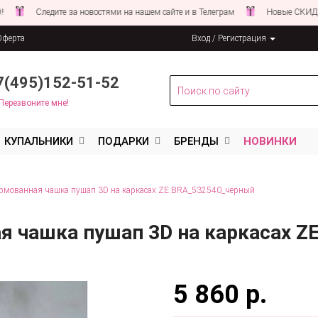
Следите за новостями на нашем сайте и в Телеграм
Новые СКИДКИ совсе
Оферта
Вход / Регистрация
льных данных
7(495)152-51-52
Перезвоните мне!
КУПАЛЬНИКИ
ПОДАРКИ
БРЕНДЫ
НОВИНКИ
ормованная чашка пушап 3D на каркасах ZE:BRA_532540_черный
я чашка пушап 3D на каркасах Z
5 860 р.