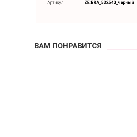
Артикул:
ZE:BRA_532540_черный
ВАМ ПОНРАВИТСЯ
Бюстгальтер полуп