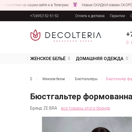
ями на нашем сайте и в Телеграм
Новые СКИДКИ совсем СКОРО!
+7(495)152-51-52
Оплата и доставка
Гарантии
Соглашение об обработке персона
+
ЖЕНСКОЕ БЕЛЬЁ
ДОМАШНЯЯ ОДЕЖДА
Женское белье
Бюстгальтеры
Бюстгальтер ф
Бюстгальтер формованна
Бренд:
ZE:BRA
все товары этого бренда