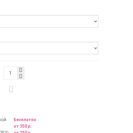
кой
Бесплатно
от 350 р.
ПВЗ)
от 250 р.