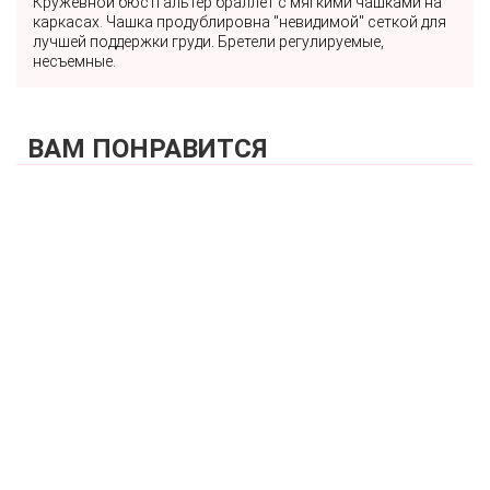
Кружевной бюстгальтер браллет с мягкими чашками на
каркасах. Чашка продублировна "невидимой" сеткой для
лучшей поддержки груди. Бретели регулируемые,
несъемные.
ВАМ ПОНРАВИТСЯ
КУПИТЬ
Бюстгальтер полупоролоновая чашка на каркасах со
съемными стрепами ZE:BRA_542525_черный/обж.миндаль
6 790 р.