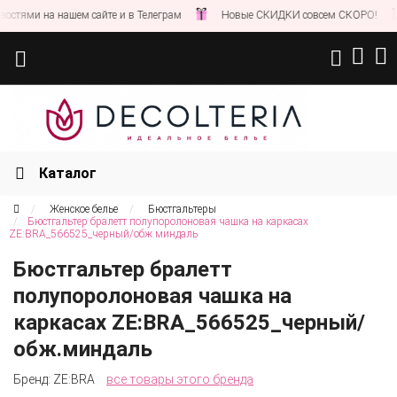
ями на нашем сайте и в Телеграм
Новые СКИДКИ совсем СКОРО!
Каталог
Женское белье
Бюстгальтеры
Бюстгальтер бралетт полупоролоновая чашка на каркасах
ZE:BRA_566525_черный/обж.миндаль
Бюстгальтер бралетт
полупоролоновая чашка на
каркасах ZE:BRA_566525_черный/
обж.миндаль
Бренд:
ZE:BRA
все товары этого бренда