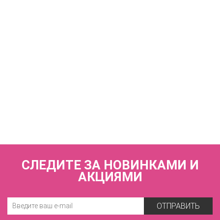
7 940 р.
КУПИТЬ
Трусы слипы с высокой линией талии
ZE:BRA_778525_черный
3 660 р.
СЛЕДИТЕ ЗА НОВИНКАМИ И
АКЦИЯМИ
ОТПРАВИТЬ