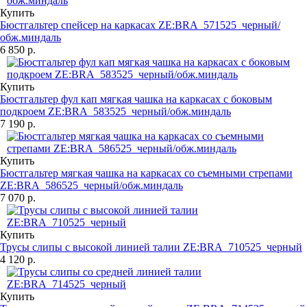
Купить
Бюстгальтер спейсер на каркасах ZE:BRA_571525_черный/
обж.миндаль
6 850 р.
Купить
Бюстгальтер фул кап мягкая чашка на каркасах с боковым
подкроем ZE:BRA_583525_черный/обж.миндаль
7 190 р.
Купить
Бюстгальтер мягкая чашка на каркасах со съемными стрепами
ZE:BRA_586525_черный/обж.миндаль
7 070 р.
Купить
Трусы слипы с высокой линией талии ZE:BRA_710525_черный
4 120 р.
Купить