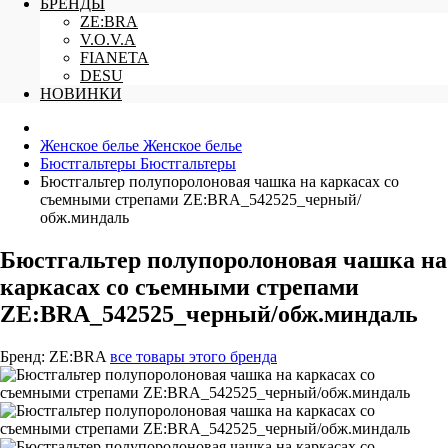
БРЕНДЫ
ZE:BRA
V.O.V.A
FIANETA
DESU
НОВИНКИ
Женское белье
Женское белье
Бюстгальтеры
Бюстгальтеры
Бюстгальтер полупоролоновая чашка на каркасах со
съемными стрепами ZE:BRA_542525_черный/
обж.миндаль
Бюстгальтер полупоролоновая чашка на
каркасах со съемными стрепами
ZE:BRA_542525_черный/обж.миндаль
Бренд:
ZE:BRA
все товары этого бренда