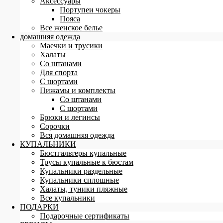
Аксессуары
Портупеи чокеры
Пояса
Все женское белье
домашняя одежда
Маечки и трусики
Халаты
Со штанами
Для спорта
С шортами
Пижамы и комплекты
Со штанами
С шортами
Брюки и легинсы
Сорочки
Вся домашняя одежда
КУПАЛЬНИКИ
Бюстгальтеры купальные
Трусы купальные к бюстам
Купальники раздельные
Купальники сплошные
Халаты, туники пляжные
Все купальники
ПОДАРКИ
Подарочные сертификаты