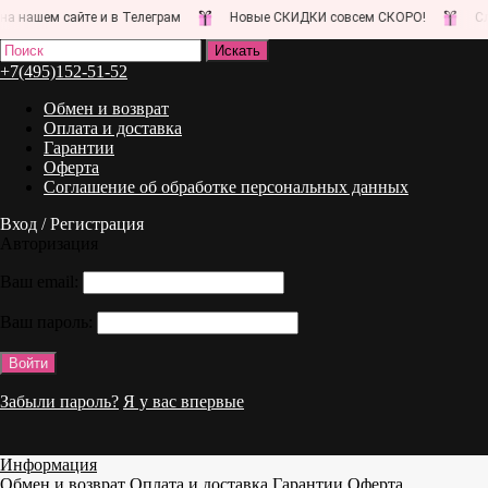
нашем сайте и в Телеграм
Новые СКИДКИ совсем СКОРО!
Следи
+7(495)152-51-52
Обмен и возврат
Оплата и доставка
Гарантии
Оферта
Соглашение об обработке персональных данных
Вход / Регистрация
Авторизация
Ваш email:
Ваш пароль:
Забыли пароль?
Я у вас впервые
Информация
Обмен и возврат
Оплата и доставка
Гарантии
Оферта