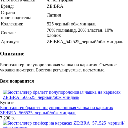
Бренд:
ZE:BRA
Страна
Латвия
производитель:
Коллекция:
525 черный обж.миндаль
70% полиамид, 20% эластан, 10%
Состав:
хлопок
Артикул:
ZE:BRA_542525_черный/обж.миндаль
Описание
Бюстгальтер полупоролоновая чашка на каркасах. Съемное
украшение-стреп. Бретели регулируемые, несъемные.
Вам понравится
Купить
Бюстгальтер бралетт полупоролоновая чашка на каркасах
ZE:BRA_566525_черный/обж.миндаль
7 290 р.