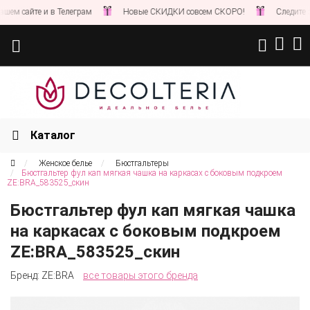
сайте и в Телеграм
Новые СКИДКИ совсем СКОРО!
Следите за но
Каталог
Женское белье
Бюстгальтеры
Бюстгальтер фул кап мягкая чашка на каркасах с боковым подкроем
ZE:BRA_583525_скин
Бюстгальтер фул кап мягкая чашка
на каркасах с боковым подкроем
ZE:BRA_583525_скин
Бренд:
ZE:BRA
все товары этого бренда