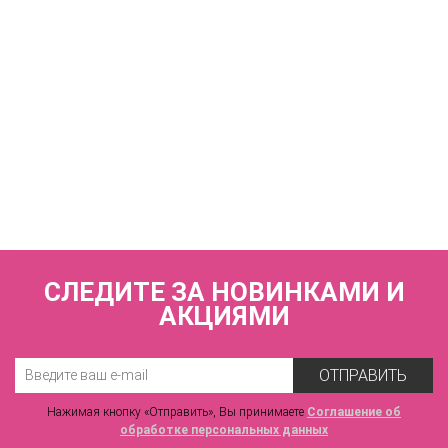
КУПИТЬ
Трусы слипы с высокой линией талии ZE:BRA_774525_скин
3 880 р.
СЛЕДИТЕ ЗА НОВИНКАМИ И
АКЦИЯМИ
ОТПРАВИТЬ
Нажимая кнопку «Отправить», Вы принимаете
Соглашение об
обработке персональных данных