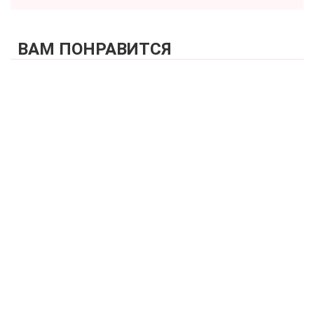
ВАМ ПОНРАВИТСЯ
КУПИТЬ
Бюстгальтер формованная чашка пушап 3D на каркасах
ZE:BRA_532525_скин
6 200 р.
КУПИТЬ