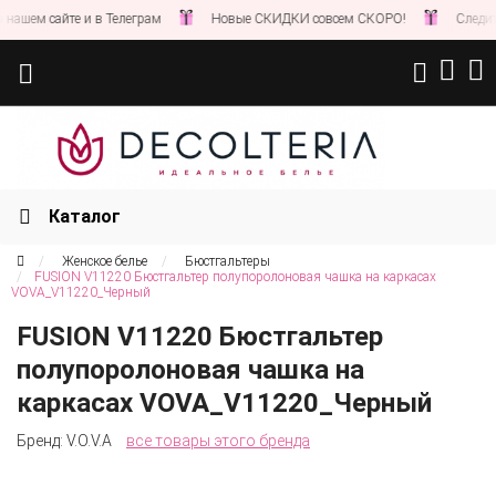
шем сайте и в Телеграм
Новые СКИДКИ совсем СКОРО!
Следите за
Каталог
Женское белье
Бюстгальтеры
FUSION V11220 Бюстгальтер полупоролоновая чашка на каркасах
VOVA_V11220_Черный
FUSION V11220 Бюстгальтер
полупоролоновая чашка на
каркасах VOVA_V11220_Черный
Бренд:
V.O.V.A
все товары этого бренда