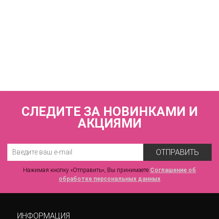
КУПИТЬ
FUSION V11255 Трусы бразильяна с низкой линией талии
VOVA_V11255_Черный
2 060 р.
СЛЕДИТЕ ЗА НОВИНКАМИ И
АКЦИЯМИ
ОТПРАВИТЬ
Нажимая кнопку «Отправить», Вы принимаете
Соглашение об
обработке персональных данных
ИНФОРМАЦИЯ