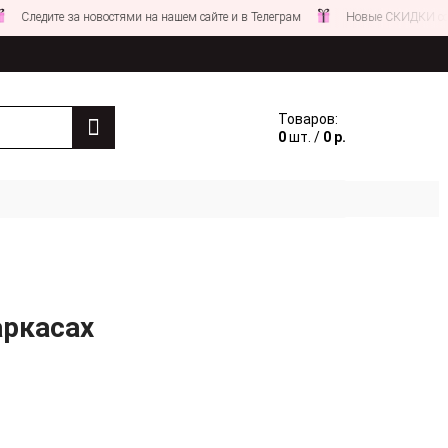
те за новостями на нашем сайте и в Телеграм
Новые СКИДКИ совсем СК
Товаров:
0
шт. /
0 р.
аркасах