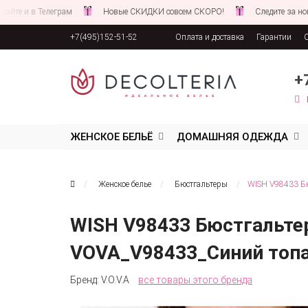
 Телеграм
Новые СКИДКИ совсем СКОРО!
Следите за новостями н
+7(495)152-51-52
Оплата и доставка
Гарантии
Соглашение об обработке персона
+
ЖЕНСКОЕ БЕЛЬЁ
ДОМАШНЯЯ ОДЕЖДА
Женское белье
Бюстгальтеры
WISH V98433 Бю
WISH V98433 Бюстгальте
VOVA_V98433_Синий топ
Бренд:
V.O.V.A
все товары этого бренда