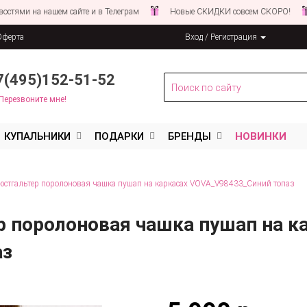
а нашем сайте и в Телеграм
Новые СКИДКИ совсем СКОРО!
Следи
Оферта
Вход / Регистрация
льных данных
7(495)152-51-52
Перезвоните мне!
КУПАЛЬНИКИ
ПОДАРКИ
БРЕНДЫ
НОВИНКИ
стгальтер поролоновая чашка пушап на каркасах VOVA_V98433_Синий топаз
р поролоновая чашка пушап на к
аз