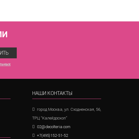
МИ
ИТЬ
льных
НАШИ КОНТАКТЫ
город Москва, ул. Сходненская, 56,
ТРЦ “Калейдоскоп”
02@decolteria.com
+7(495)152-51-52