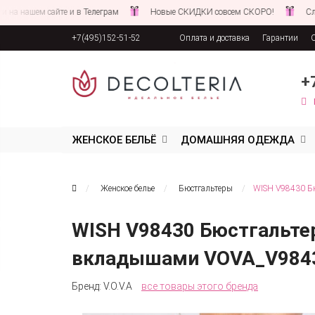
шем сайте и в Телеграм
Новые СКИДКИ совсем СКОРО!
Следите з
+7(495)152-51-52
Оплата и доставка
Гарантии
Соглашение об обработке персона
+
ЖЕНСКОЕ БЕЛЬЁ
ДОМАШНЯЯ ОДЕЖДА
Женское белье
Бюстгальтеры
WISH V98430 Б
WISH V98430 Бюстгальте
вкладышами VOVA_V9843
Бренд:
V.O.V.A
все товары этого бренда