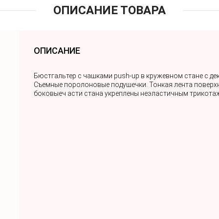
ОПИСАНИЕ ТОВАРА
ОПИСАНИЕ
Бюстгальтер с чашками push-up в кружевном стане с де
Съемные поролоновые подушечки. Тонкая лента поверхн
боковыеч асти стана укреплены неэластичным трикот