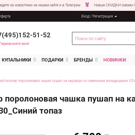
а новостями на нашем сайте и в Телеграм
Новые СКИДКИ совсем СКОРО!
Оферта
Вход / Регистрация
льных данных
7(495)152-51-52
Перезвоните мне!
КУПАЛЬНИКИ
ПОДАРКИ
БРЕНДЫ
НОВИНКИ
юстгальтер поролоновая чашка пушап на каркасах со съемными вкладышами VO
р поролоновая чашка пушап на к
0_Синий топаз