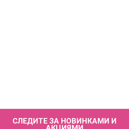
КУПИТЬ
SNEZHANA V69606 Бюстгальтер мягкая чашка на каркасах
VOVA_V69606_Черный
3 070 р.
КУПИТЬ
SNEZHANA V91641 Трусы слипы со средней линией талии
VOVA_V91641_Черный
2 420 р.
СЛЕДИТЕ ЗА НОВИНКАМИ И
АКЦИЯМИ