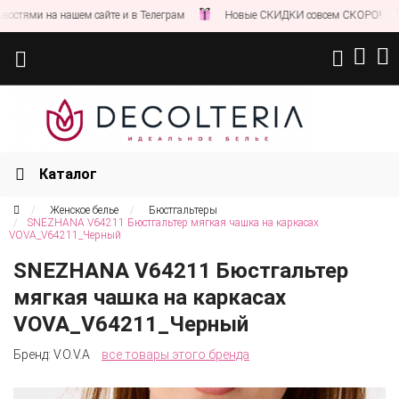
ями на нашем сайте и в Телеграм
Новые СКИДКИ совсем СКОРО!
С
Каталог
Женское белье
Бюстгальтеры
SNEZHANA V64211 Бюстгальтер мягкая чашка на каркасах
VOVA_V64211_Черный
SNEZHANA V64211 Бюстгальтер
мягкая чашка на каркасах
VOVA_V64211_Черный
Бренд:
V.O.V.A
все товары этого бренда