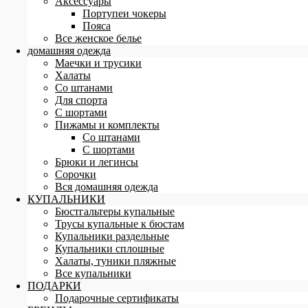
Аксессуары
Портупеи чокеры
Пояса
Все женское белье
домашняя одежда
Маечки и трусики
Халаты
Со штанами
Для спорта
С шортами
Пижамы и комплекты
Со штанами
С шортами
Брюки и легинсы
Сорочки
Вся домашняя одежда
КУПАЛЬНИКИ
Бюстгальтеры купальные
Трусы купальные к бюстам
Купальники раздельные
Купальники сплошные
Халаты, туники пляжные
Все купальники
ПОДАРКИ
Подарочные сертификаты