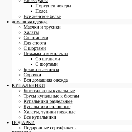
Аксессуары
Портупеи чокеры
Пояса
Все женское белье
домашняя одежда
Маечки и трусики
Халаты
Со штанами
Для спорта
С шортами
Пижамы и комплекты
Со штанами
С шортами
Брюки и легинсы
Сорочки
Вся домашняя одежда
КУПАЛЬНИКИ
Бюстгальтеры купальные
Трусы купальные к бюстам
Купальники раздельные
Купальники сплошные
Халаты, туники пляжные
Все купальники
ПОДАРКИ
Подарочные сертификаты