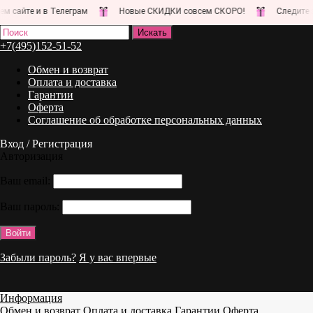
айте и в Телеграм
Новые СКИДКИ совсем СКОРО!
Следите за 
+7(495)152-51-52
Обмен и возврат
Оплата и доставка
Гарантии
Оферта
Соглашение об обработке персональных данных
Вход / Регистрация
Авторизация
Ваш email:
Ваш пароль:
Забыли пароль?
Я у вас впервые
Информация
Обмен и возврат
Оплата и доставка
Гарантии
Оферта