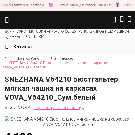
шем сайте и в Телеграм
Новые СКИДКИ совсем СКОРО!
Следите з
Каталог
Женское белье
Бюстгальтеры
SNEZHANA V64210 Бюстгальтер мягкая чашка на каркасах
VOVA_V64210_Сум.белый
SNEZHANA V64210 Бюстгальтер
мягкая чашка на каркасах
VOVA_V64210_Сум.белый
Бренд:
V.O.V.A
все товары этого бренда