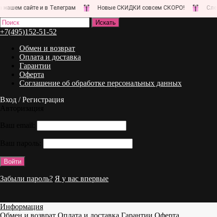
шем сайте и в Телеграм
Новые СКИДКИ совсем СКОРО!
Следите
+7(495)152-51-52
Обмен и возврат
Оплата и доставка
Гарантии
Оферта
Соглашение об обработке персональных данных
Вход / Регистрация
Авторизация
Ваш email:
Ваш пароль:
Забыли пароль?
Я у вас впервые
Информация
Обмен и возврат
Оплата и доставка
Гарантии
Оферта