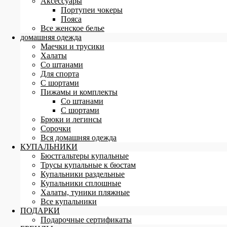
Аксессуары
Портупеи чокеры
Пояса
Все женское белье
домашняя одежда
Маечки и трусики
Халаты
Со штанами
Для спорта
С шортами
Пижамы и комплекты
Со штанами
С шортами
Брюки и легинсы
Сорочки
Вся домашняя одежда
КУПАЛЬНИКИ
Бюстгальтеры купальные
Трусы купальные к бюстам
Купальники раздельные
Купальники сплошные
Халаты, туники пляжные
Все купальники
ПОДАРКИ
Подарочные сертификаты