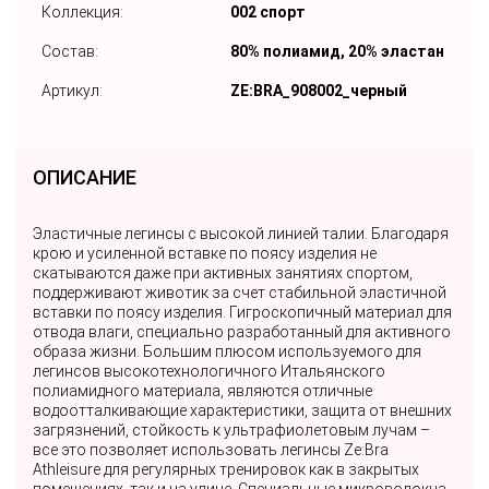
Коллекция:
002 спорт
Состав:
80% полиамид, 20% эластан
Артикул:
ZE:BRA_908002_черный
ОПИСАНИЕ
Эластичные легинсы с высокой линией талии. Благодаря
крою и усиленной вставке по поясу изделия не
скатываются даже при активных занятиях спортом,
поддерживают животик за счет стабильной эластичной
вставки по поясу изделия. Гигроскопичный материал для
отвода влаги, специально разработанный для активного
образа жизни. Большим плюсом используемого для
легинсов высокотехнологичного Итальянского
полиамидного материала, являются отличные
водоотталкивающие характеристики, защита от внешних
загрязнений, стойкость к ультрафиолетовым лучам –
все это позволяет использовать легинсы Ze:Bra
Athleisure для регулярных тренировок как в закрытых
помещениях, так и на улице. Специальные микроволокна