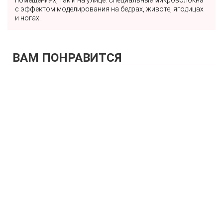
с эффектом моделирования на бедрах, животе, ягодицах
и ногах.
ВАМ ПОНРАВИТСЯ
КУПИТЬ
Бюстгальтер топ спортивный полупоролоновая чашка на
каркасах ZE:BRA_900002_черный
6 820 р.