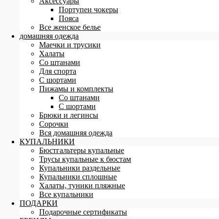
Аксессуары
Портупеи чокеры
Пояса
Все женское белье
домашняя одежда
Маечки и трусики
Халаты
Со штанами
Для спорта
С шортами
Пижамы и комплекты
Со штанами
С шортами
Брюки и легинсы
Сорочки
Вся домашняя одежда
КУПАЛЬНИКИ
Бюстгальтеры купальные
Трусы купальные к бюстам
Купальники раздельные
Купальники сплошные
Халаты, туники пляжные
Все купальники
ПОДАРКИ
Подарочные сертификаты