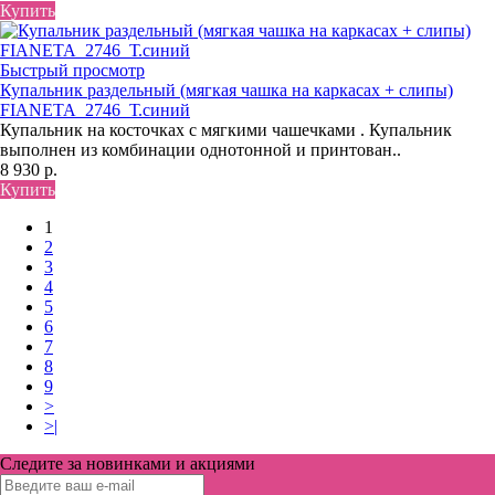
Купить
Быстрый просмотр
Купальник раздельный (мягкая чашка на каркасах + слипы)
FIANETA_2746_Т.синий
Купальник на косточках с мягкими чашечками . Купальник
выполнен из комбинации однотонной и принтован..
8 930 р.
Купить
1
2
3
4
5
6
7
8
9
>
>|
Следите за новинками и акциями