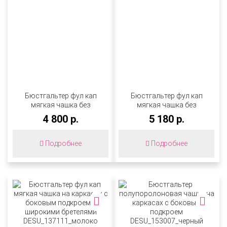
Бюстгальтер фул кап
Бюстгальтер фул кап
мягкая чашка без
мягкая чашка без
каркасов с широкими
каркасов с широкими
4 800 р.
5 180 р.
бретелями
бретелями
DESU_139113_черный
DESU_139111_молоко
Подробнее
Подробнее