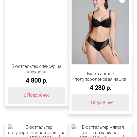
Бюстгальтер спейсер на
каркасах
Бюстгальтер
DESU_3735_молоко
полупоролоновая чашка
4 800 р.
на каркасах
4 280 р.
DESU_2891_черный
Подробнее
Подробнее