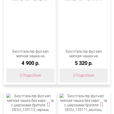
Бюстгальтер фул кап
Бюстгальтер фул кап
мягкая чашка на
мягкая чашка на
каркасах с боковым
каркасах с боковым
4 900 р.
5 320 р.
подкроем
подкроем
DESU_162113_черный
DESU_162111_молоко
Подробнее
Подробнее