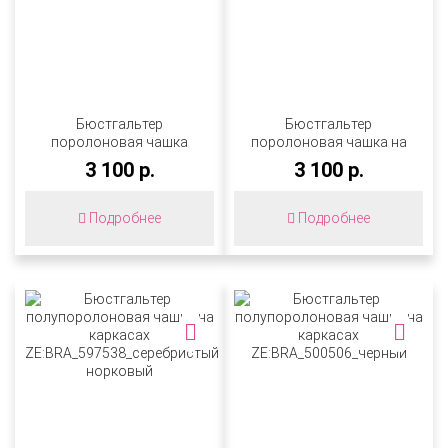
Бюстгальтер
Бюстгальтер
поролоновая чашка
поролоновая чашка на
пушап на каркасах
каркасах
3 100 р.
3 100 р.
ZE:BRA_540538_серебристый
ZE:BRA_575540_фраппе
норковый
Подробнее
Подробнее