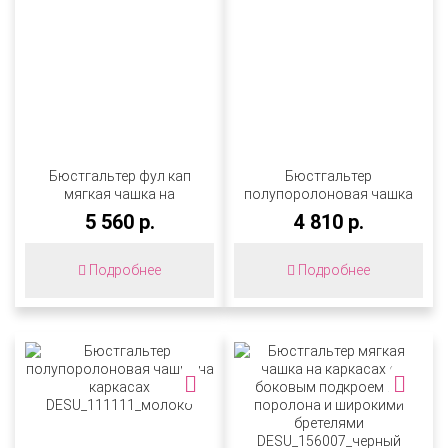
Бюстгальтер фул кап
Бюстгальтер
мягкая чашка на
полупоролоновая чашка
каркасах с боковым
на каркасах с боковым
5 560 р.
4 810 р.
подкроем и широкими
подкроем
бретелями
DESU_153007_черный
DESU_137111_молоко
Подробнее
Подробнее