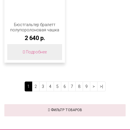
Бюстгальтер бралетт
полупоролоновая чашка
на каркасах
2 640 р.
ZE:BRA_563503_черный-
обж. миндаль
Подробнее
1
2
3
4
5
6
7
8
9
>
>|
ФИЛЬТР ТОВАРОВ