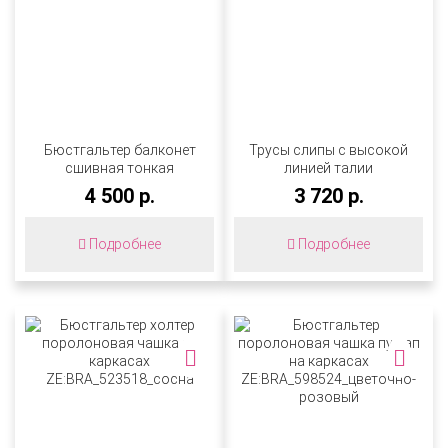
Бюстгальтер балконет
Трусы слипы с высокой
сшивная тонкая
линией талии
поролоновая чашка на
ZE:BRA_774560_черный
4 500 р.
3 720 р.
каркасах
DESU_152007_черный
Подробнее
Подробнее