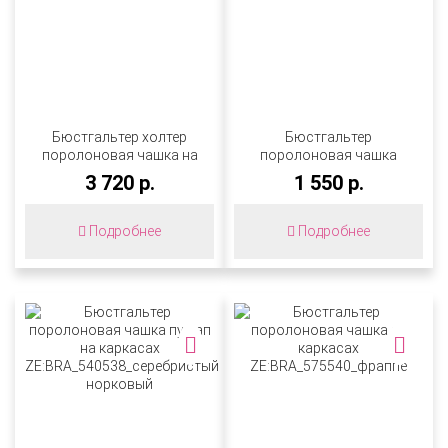
Бюстгальтер холтер
Бюстгальтер
поролоновая чашка на
поролоновая чашка
каркасах
пушап на каркасах
3 720 р.
1 550 р.
ZE:BRA_523518_сосна
ZE:BRA_598524_цветочно-
розовый
Подробнее
Подробнее