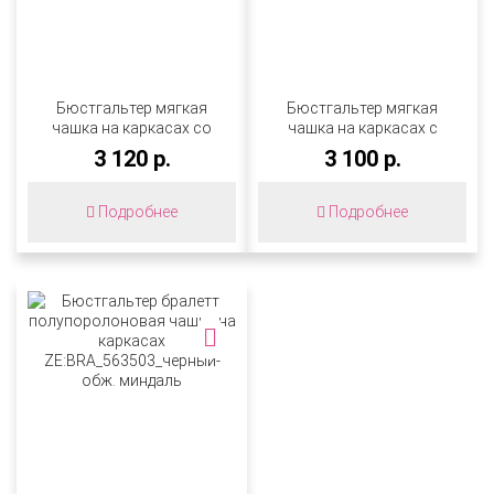
Бюстгальтер мягкая
Бюстгальтер мягкая
чашка на каркасах со
чашка на каркасах с
съемными стрепами
широкими бретелями
3 120 р.
3 100 р.
ZE:BRA_553009_румба-
ZE:BRA_578538_серебристый
обж. миндаль
норковый
Подробнее
Подробнее