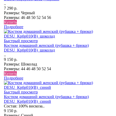
..
7 290 р.
Размеры:
Черный
Размеры:
46
48
50
52
54
56
Купить
Подробнее
Быстрый просмотр
Костюм домашний женский (рубашка + брюки)
DESU_Крбр010(В)_шоколад
..
9 150 р.
Размеры:
Шоколад
Размеры:
44
46
48
50
52
54
Купить
Подробнее
Быстрый просмотр
Костюм домашний женский (рубашка + брюки)
DESU_Крбр010(В)_синий
Состав: 100% вискоза..
9 150 р.
Размеры:
Синий