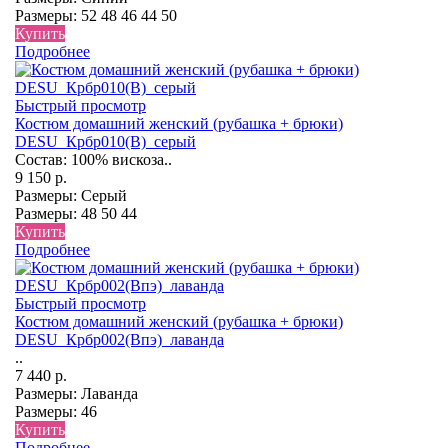
Размеры:
52
48
46
44
50
Купить
Подробнее
Быстрый просмотр
Костюм домашний женский (рубашка + брюки)
DESU_Крбр010(В)_серый
Состав: 100% вискоза..
9 150 р.
Размеры:
Серый
Размеры:
48
50
44
Купить
Подробнее
Быстрый просмотр
Костюм домашний женский (рубашка + брюки)
DESU_Крбр002(Впэ)_лаванда
..
7 440 р.
Размеры:
Лаванда
Размеры:
46
Купить
Подробнее