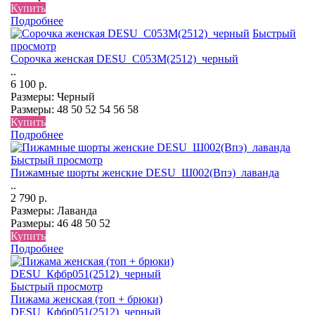
Купить
Подробнее
Быстрый
просмотр
Сорочка женская DESU_С053М(2512)_черный
..
6 100 р.
Размеры:
Черный
Размеры:
48
50
52
54
56
58
Купить
Подробнее
Быстрый просмотр
Пижамные шорты женские DESU_Ш002(Впэ)_лаванда
..
2 790 р.
Размеры:
Лаванда
Размеры:
46
48
50
52
Купить
Подробнее
Быстрый просмотр
Пижама женская (топ + брюки)
DESU_Кфбр051(2512)_черный