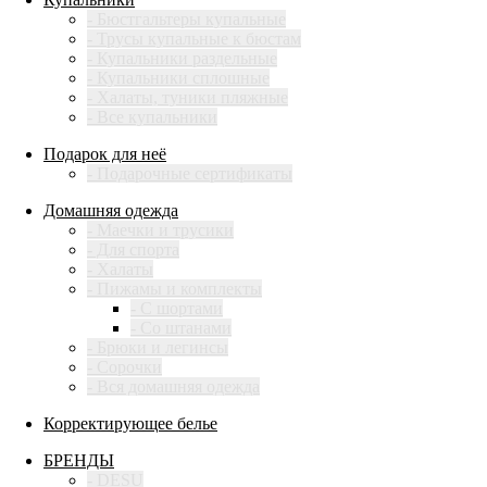
- Бюстгальтеры купальные
- Трусы купальные к бюстам
- Купальники раздельные
- Купальники сплошные
- Халаты, туники пляжные
- Все купальники
Подарок для неё
- Подарочные сертификаты
Домашняя одежда
- Маечки и трусики
- Для спорта
- Халаты
- Пижамы и комплекты
- С шортами
- Со штанами
- Брюки и легинсы
- Сорочки
- Вся домашняя одежда
Корректирующее белье
БРЕНДЫ
- DESU