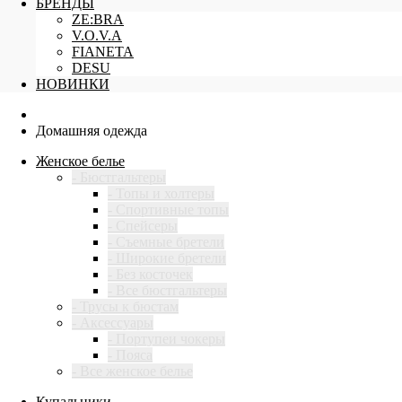
БРЕНДЫ
ZE:BRA
V.O.V.A
FIANETA
DESU
НОВИНКИ
Домашняя одежда
Женское белье
- Бюстгальтеры
- Топы и холтеры
- Спортивные топы
- Спейсеры
- Съемные бретели
- Широкие бретели
- Без косточек
- Все бюстгальтеры
- Трусы к бюстам
- Аксессуары
- Портупеи чокеры
- Пояса
- Все женское белье
Купальники