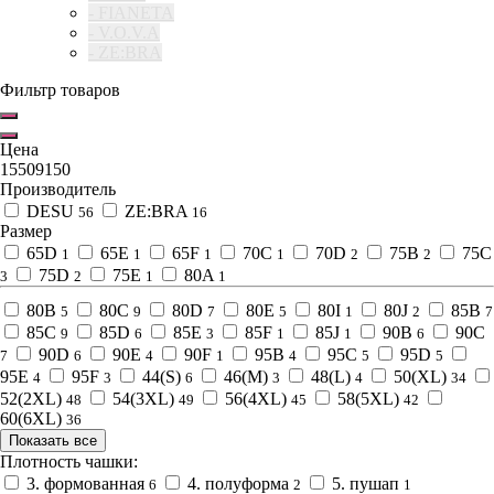
- FIANETA
- V.O.V.A
- ZE:BRA
Фильтр товаров
Цена
1550
9150
Производитель
DESU
ZE:BRA
56
16
Размер
65D
65E
65F
70C
70D
75B
75C
1
1
1
1
2
2
75D
75E
80A
3
2
1
1
80B
80C
80D
80E
80I
80J
85B
5
9
7
5
1
2
7
85C
85D
85E
85F
85J
90B
90C
9
6
3
1
1
6
90D
90E
90F
95B
95C
95D
7
6
4
1
4
5
5
95E
95F
44(S)
46(M)
48(L)
50(XL)
4
3
6
3
4
34
52(2XL)
54(3XL)
56(4XL)
58(5XL)
48
49
45
42
60(6XL)
36
Показать все
Плотность чашки:
3. формованная
4. полуформа
5. пушап
6
2
1