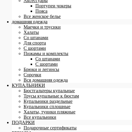
Аксессуары
Портупеи чокеры
Пояса
Все женское белье
домашняя одежда
Маечки и трусики
Халаты
Со штанами
Для спорта
С шортами
Пижамы и комплекты
Со штанами
С шортами
Брюки и легинсы
Сорочки
Вся домашняя одежда
КУПАЛЬНИКИ
Бюстгальтеры купальные
Трусы купальные к бюстам
Купальники раздельные
Купальники сплошные
Халаты, туники пляжные
Все купальники
ПОДАРКИ
Подарочные сертификаты