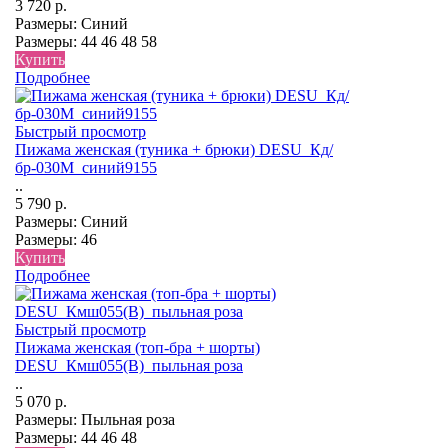
3 720 р.
Размеры:
Синий
Размеры:
44
46
48
58
Купить
Подробнее
Быстрый просмотр
Пижама женская (туника + брюки) DESU_Кд/
бр-030М_синий9155
..
5 790 р.
Размеры:
Синий
Размеры:
46
Купить
Подробнее
Быстрый просмотр
Пижама женская (топ-бра + шорты)
DESU_Кмш055(В)_пыльная роза
..
5 070 р.
Размеры:
Пыльная роза
Размеры:
44
46
48