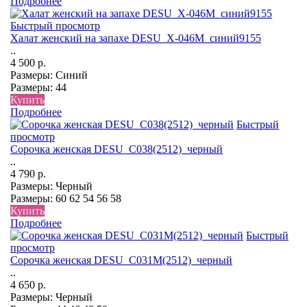
Подробнее
Быстрый просмотр
Халат женский на запахе DESU_Х-046М_синий9155
..
4 500 р.
Размеры:
Синий
Размеры:
44
Купить
Подробнее
Быстрый
просмотр
Сорочка женская DESU_С038(2512)_черный
..
4 790 р.
Размеры:
Черный
Размеры:
60
62
54
56
58
Купить
Подробнее
Быстрый
просмотр
Сорочка женская DESU_С031М(2512)_черный
..
4 650 р.
Размеры:
Черный